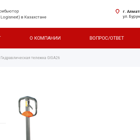
трибьютор
г. Алма
ул. Буру
 Logisnext) в Казахстане
Г
О КОМПАНИИ
ВОПРОС/ОТВЕТ
Гидравлическая тележка GIGA26
Ричтраки
Транспортировщики
Штабелеры