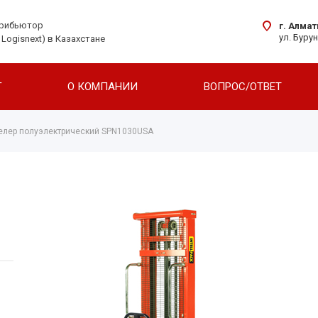
трибьютор
г. Алма
ул. Буру
 Logisnext) в Казахстане
Г
О КОМПАНИИ
ВОПРОС/ОТВЕТ
елер полуэлектрический SPN1030USA
Ричтраки
Транспортировщики
Штабелеры