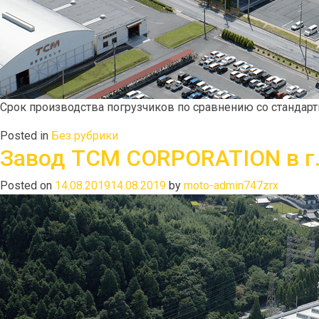
Срок производства погрузчиков по сравнению со стандарт
Posted in
Без рубрики
Завод TCM CORPORATION в г.
Posted on
14.08.2019
14.08.2019
by
moto-admin747zrx