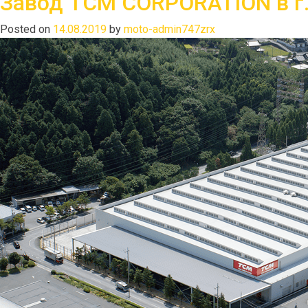
Завод TCM CORPORATION в г.
Posted on
14.08.2019
by
moto-admin747zrx