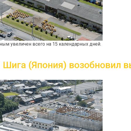
ным увеличен всего на 15 календарных дней.
 Шига (Япония) возобновил в