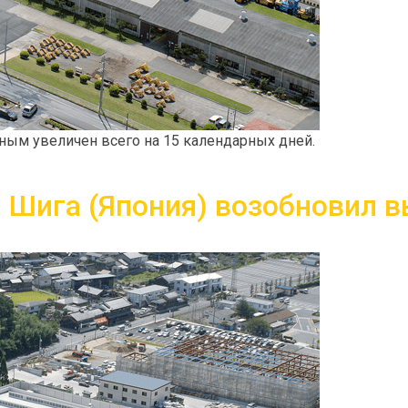
ным увеличен всего на 15 календарных дней.
 Шига (Япония) возобновил в