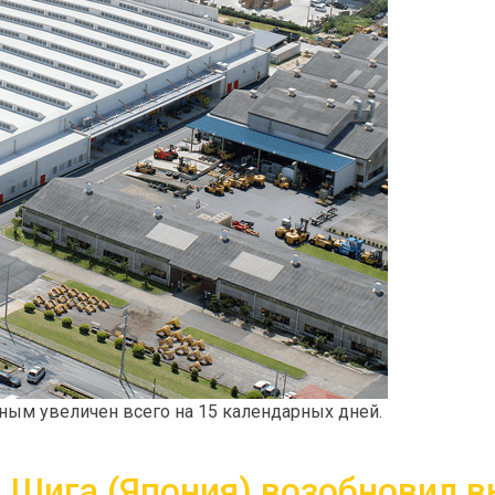
ным увеличен всего на 15 календарных дней.
 Шига (Япония) возобновил в