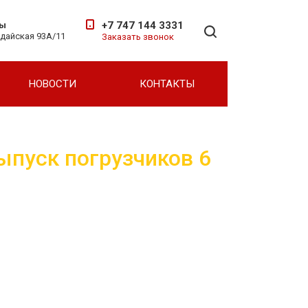
+7 747 144 3331
ты
ндайская 93А/11
Заказать звонок
НОВОСТИ
КОНТАКТЫ
ыпуск погрузчиков 6
Для вилочных погрузчиков
Для фронтальных погрузчиков