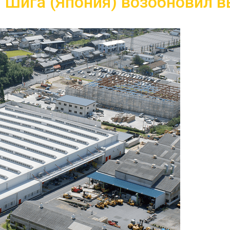
 Шига (Япония) возобновил в