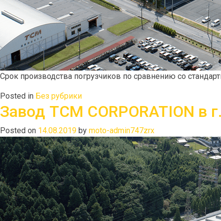
Срок производства погрузчиков по сравнению со стандарт
Posted in
Без рубрики
Завод TCM CORPORATION в г.
Posted on
14.08.2019
by
moto-admin747zrx