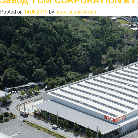
Завод TCM CORPORATION в г.
Posted on
14.08.2019
by
moto-admin747zrx