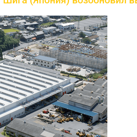
 Шига (Япония) возобновил в